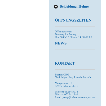
Bekleidung, Helme
ÖFFNUNGSZEITEN
Öffnungszeiten:
Dienstag bis Freitag
Uhr. 9.00-13.00 und 14.00-17.00
NEWS
KONTAKT
Babion OHG
Nachfolger: Jörg Lütkehölter e.K.
Mengersenstr. 9
32816 Schwalenberg
Telefon: 05284 5978
Telefax: 05284 1344
Email: joerg@babion-motorsport.de