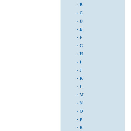
B
C
D
E
F
G
H
I
J
K
L
M
N
O
P
R